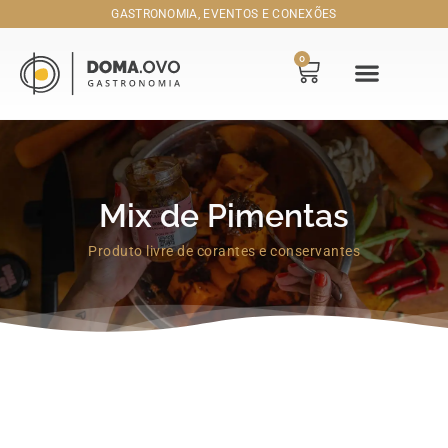
GASTRONOMIA, EVENTOS E CONEXÕES
0
Quem Somos
O Espaço
Mix de Pimentas
Produto livre de corantes e conservantes